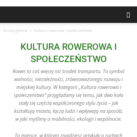
Strona główna
Kultura rowerowa i społeczeństwo
KULTURA ROWEROWA I
SPOŁECZEŃSTWO
Rower to coś więcej niż środek transportu. To symbol
wolności, niezależności, zrównoważonego rozwoju i
miejskiej kultury. W kategorii „Kultura rowerowa i
społeczeństwo” przyglądamy się temu, jak dwa koła
stały się częścią współczesnego stylu życia – jak
kształtują miasta, łączą ludzi i wpływają na sposób,
w jaki myślimy o mobilności, ekologii i wspólnocie.
To miejsce, w którym znajdziesz artykuły o ruchach