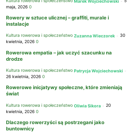
Kultura rowerowa i społeczeństwo
5
Marek Wojciechowski
-
maja, 2026
0
Rowery w sztuce ulicznej – graffiti, murale i
instalacje
Kultura rowerowa i społeczeństwo
30
Zuzanna Wieczorek
-
kwietnia, 2026
0
Rowerowa empatia – jak uczyć szacunku na
drodze
Kultura rowerowa i społeczeństwo
Patrycja Wojciechowski
-
26 kwietnia, 2026
0
Rowerowe inicjatywy społeczne, które zmieniają
świat
Kultura rowerowa i społeczeństwo
20
Oliwia Sikora
-
kwietnia, 2026
0
Dlaczego rowerzyści są postrzegani jako
buntownicy