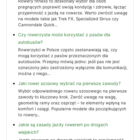
Rowery fitness to doskonały wybór dla osób
pragnących poprawić swoją kondycję i zdrowie, łącząc
przyjemność z jazdą na rowerze. Warto zwrócić uwagę
na modele takie jak Trek FX, Specialized Sirrus czy
Cannondale Quick…
Czy rowerzysta może korzystać z pasów dla
autobusów?
Rowerzyści w Polsce często zastanawiają się, czy
mogą korzystać z pasów przeznaczonych dla
autobusów. Przepisy mówią jedno: jeśli pas nie jest
oznaczony jako zastrzeżony wyłącznie dla komunikacji,
można z niego…
Jaki rower szosowy wybrać na pierwsze zawody?
Wybór odpowiedniego roweru szosowego na pierwsze
zawody to kluczowy krok. Zwróć uwagę na wagę,
geometrię ramy oraz osprzęt – te elementy wpłyną na
komfort i osiągi. Popularne modele dla początkujących
to rowery…
Jakie są zasady jazdy rowerem po drogach
wiejskich?
Jazda rowerem po drogach wiejskich to przyjemność,